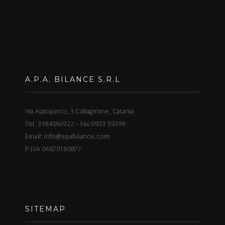
A.P.A. BILANCE S.R.L
Via Autoparco, 3 Caltagirone, Catania
Tel. 3384566922 – Fax 0933 59399
Email: info@apabilance.com
P.IVA 04879180877
SITEMAP