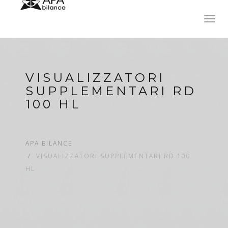
Toggl
navig
VISUALIZZATORI
SUPPLEMENTARI RD
100 HL
APA BILANCE
VISUALIZZATORI SUPPLEMENTARI RD 100
HL